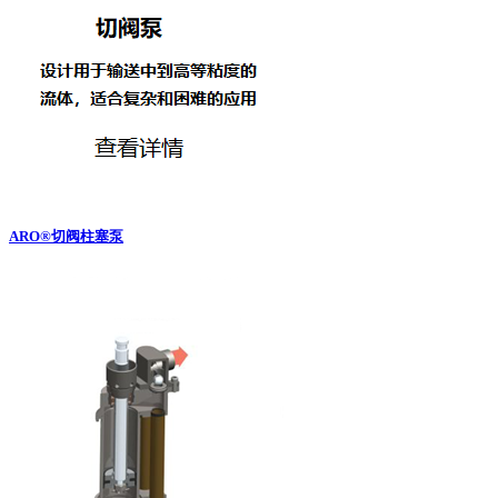
ARO®切阀柱塞泵