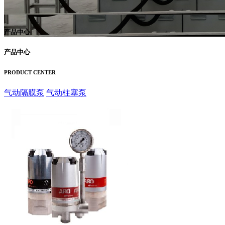
产品中心
产品中心
PRODUCT CENTER
气动隔膜泵
气动柱塞泵