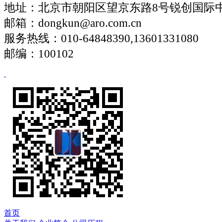
地址：北京市朝阳区望京东路8号锐创国际中
邮箱：dongkun@aro.com.cn
服务热线：010-64848390,13601331080
邮编：100102
首页