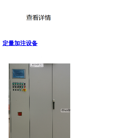
定量加注设备